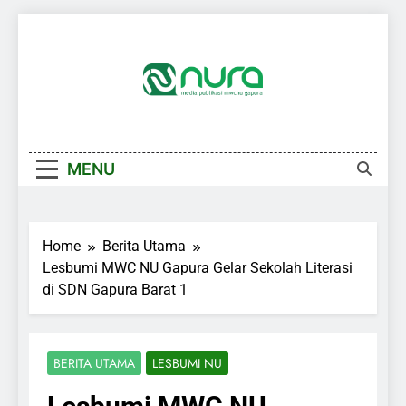
Skip
to
content
MENU
Home
Berita Utama
Lesbumi MWC NU Gapura Gelar Sekolah Literasi
di SDN Gapura Barat 1
BERITA UTAMA
LESBUMI NU