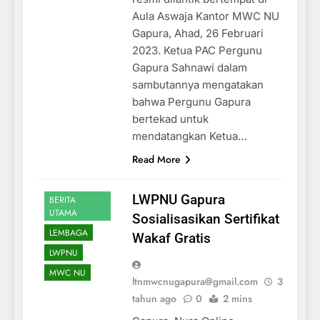
Aula Aswaja Kantor MWC NU
Gapura, Ahad, 26 Februari
2023. Ketua PAC Pergunu
Gapura Sahnawi dalam
sambutannya mengatakan
bahwa Pergunu Gapura
bertekad untuk
mendatangkan Ketua…
Read More
AKHBAR
LWPNU Gapura
BERITA
UTAMA
Sosialisasikan Sertifikat
LEMBAGA
Wakaf Gratis
LWPNU
MWC NU
ltnmwcnugapura@gmail.com
3
tahun ago
0
2 mins