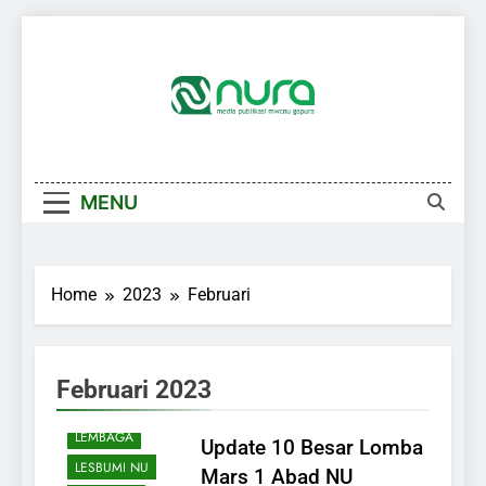
Skip
to
content
MENU
Home
2023
Februari
AKHBAR
Februari 2023
BERITA
UTAMA
LEMBAGA
Update 10 Besar Lomba
LESBUMI NU
Mars 1 Abad NU