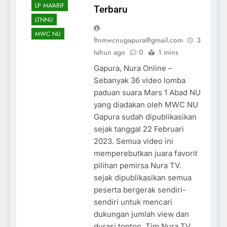
LP MA'ARIF
Terbaru
LTNNU
MWC NU
ltnmwcnugapura@gmail.com
3
tahun ago
0
1 mins
Gapura, Nura Online –
Sebanyak 36 video lomba
paduan suara Mars 1 Abad NU
yang diadakan oleh MWC NU
Gapura sudah dipublikasikan
sejak tanggal 22 Februari
2023. Semua video ini
memperebutkan juara favorit
pilihan pemirsa Nura TV.
sejak dipublikasikan semua
peserta bergerak sendiri-
sendiri untuk mencari
dukungan jumlah view dan
durasi tonton. Tim Nura TV