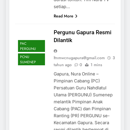
setiap…
Read More
Pergunu Gapura Resmi
Dilantik
PAC
PERGUNU
PCNU
ltnmwcnugapura@gmail.com
3
SUMENEP
tahun ago
0
1 mins
Gapura, Nura Online –
Pimpinan Cabang (PC)
Persatuan Guru Nahdlatul
Ulama (PERGUNU) Sumenep
melantik Pimpinan Anak
Cabang (PAC) dan Pimpinan
Ranting (PR) PERGUNU se-
Kecamatan Gapura. Secara
resmi dilantik bertempat di