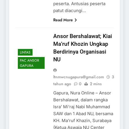
peserta. Antusias peserta
patut diacungi…
Read More
Ansor Bershalawat; Kiai
Ma’ruf Khozin Ungkap
Berdirinya Organisasi
LINTAS
NU
PAC ANSOR
GAPURA
ltnmwcnugapura@gmail.com
3
tahun ago
0
2 mins
Gapura, Nura Online – Ansor
Bershalawat, dalam rangka
Isra’ Mi’raj Nabi Muhammad
SAW dan 1 Abad NU, bersama
KH. Ma’ruf Khazin, Surabaya
(Ketua Aswaja NU Center