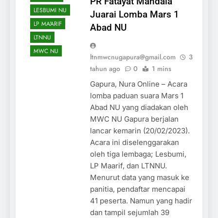
PR Fatayat Mandala
LESBUMI NU
Juarai Lomba Mars 1
LP MA'ARIF
Abad NU
LTNNU
MWC NU
ltnmwcnugapura@gmail.com
3
tahun ago
0
1 mins
Gapura, Nura Online – Acara
lomba paduan suara Mars 1
Abad NU yang diadakan oleh
MWC NU Gapura berjalan
lancar kemarin (20/02/2023).
Acara ini diselenggarakan
oleh tiga lembaga; Lesbumi,
LP Maarif, dan LTNNU.
Menurut data yang masuk ke
panitia, pendaftar mencapai
41 peserta. Namun yang hadir
dan tampil sejumlah 39