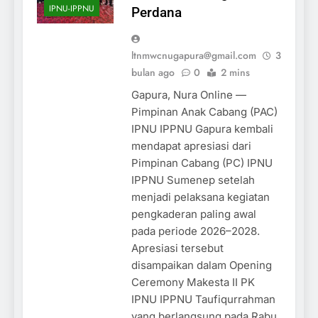
IPNU-IPPNU
Perdana
ltnmwcnugapura@gmail.com
3
bulan ago
0
2 mins
Gapura, Nura Online —
Pimpinan Anak Cabang (PAC)
IPNU IPPNU Gapura kembali
mendapat apresiasi dari
Pimpinan Cabang (PC) IPNU
IPPNU Sumenep setelah
menjadi pelaksana kegiatan
pengkaderan paling awal
pada periode 2026–2028.
Apresiasi tersebut
disampaikan dalam Opening
Ceremony Makesta II PK
IPNU IPPNU Taufiqurrahman
yang berlangsung pada Rabu,