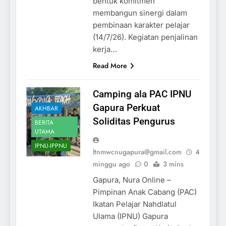
bentuk komitmen
membangun sinergi dalam
pembinaan karakter pelajar
(14/7/26). Kegiatan penjalinan
kerja…
Read More
Camping ala PAC IPNU
Gapura Perkuat
AKHBAR
Soliditas Pengurus
BERITA
UTAMA
IPNU-IPPNU
ltnmwcnugapura@gmail.com
4
minggu ago
0
3 mins
Gapura, Nura Online –
Pimpinan Anak Cabang (PAC)
Ikatan Pelajar Nahdlatul
Ulama (IPNU) Gapura