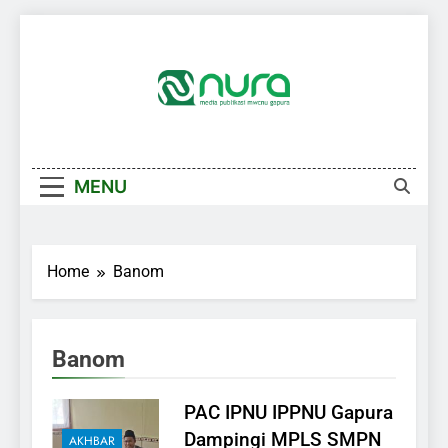
Skip
to
content
MENU
Home
Banom
Banom
PAC IPNU IPPNU Gapura
Dampingi MPLS SMPN
AKHBAR