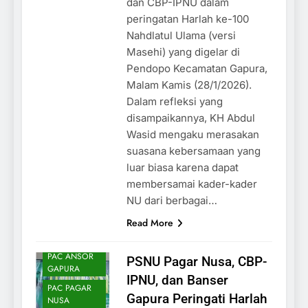
dan CBP-IPNU dalam
peringatan Harlah ke-100
Nahdlatul Ulama (versi
Masehi) yang digelar di
Pendopo Kecamatan Gapura,
AKHBAR
Malam Kamis (28/1/2026).
BAHTSUL
Dalam refleksi yang
MASA'IL
disampaikannya, KH Abdul
BANOM
Wasid mengaku merasakan
BERITA
suasana kebersamaan yang
UTAMA
luar biasa karena dapat
FATAYAT NU
membersamai kader-kader
GAPURA
NU dari berbagai…
IPNU-IPPNU
Read More
JQHNU
GAPURA
PAC ANSOR
PSNU Pagar Nusa, CBP-
GAPURA
IPNU, dan Banser
PAC PAGAR
Gapura Peringati Harlah
NUSA