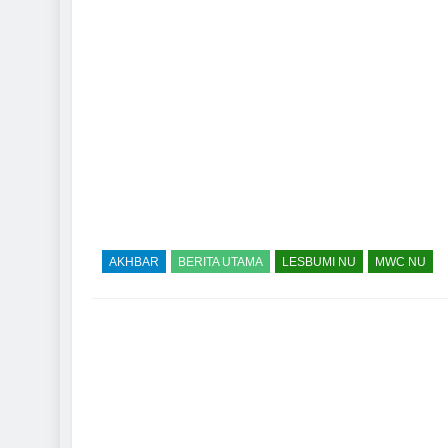
AKHBAR
BERITA UTAMA
LESBUMI NU
MWC NU