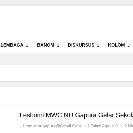
LEMBAGA
BANOM
DISKURSUS
KOLOM
Lesbumi MWC NU Gapura Gelar Sekolah
Ltnmwcnugapura@gmail.com
1 Tahun Ago
0
2 Mi