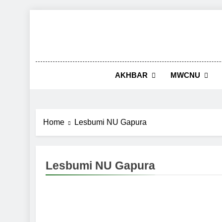
Skip
to
content
AKHBAR
MWCNU
Home
Lesbumi NU Gapura
Lesbumi NU Gapura