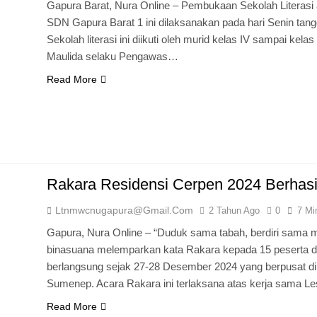
Gapura Barat, Nura Online – Pembukaan Sekolah Litera
SDN Gapura Barat 1 ini dilaksanakan pada hari Senin tang
Sekolah literasi ini diikuti oleh murid kelas IV sampai kela
Maulida selaku Pengawas…
Read More
Rakara Residensi Cerpen 2024 Berhasil
Ltnmwcnugapura@gmail.com
2 Tahun Ago
0
7 Mi
Gapura, Nura Online – “Duduk sama tabah, berdiri sama ma
binasuana melemparkan kata Rakara kepada 15 peser
berlangsung sejak 27-28 Desember 2024 yang berpusat d
Sumenep. Acara Rakara ini terlaksana atas kerja sam
Read More