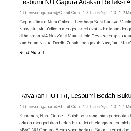
Lesbumi NU Gapura Adakan Refleksi A
Ltnmwcnugapura@gmail.com
3 Tahun Ago
0
2 Mi
Gapura Timur, Nura Online – Lembaga Seni Budaya Mus
Nasy’atul Muta’allimin menggelar refleksi akhir tahun de
di halaman MA Nasy’atul Muta’allimin Desa setempat (Ah
sambutan Kiai A. Dardiri Zubairi, pengasuh Nasy’atul M
Read More
Rayakan HUT RI, Lesbumi Bedah Buk
Ltnmwcnugapura@gmail.com
3 Tahun Ago
0
1 Mi
Sumenep, Nura Online – Salah satu rangkaian peringata
adalah mengadakan bedah buku. Ini diselenggarakan ole
MWC NU Gapura. Acara yang bertajuk Safari Literasi dan