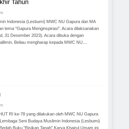
khir Tahun
ns
limin Indonesia (Lesbumi) MWC NU Gapura dan MA
ngan tema “Gapura Menginspirasi”. Acara dilaksanakan
ad, 31 Desember 2023). Acara dibuka dengan
uta’allimin. Beliau mengharap kepada MWC NU…
u
ns
n HUT RI ke-78 yang dilakukan oleh MWC NU Gapura
h Lembaga Seni Budaya Muslimin Indonesia (Lesbumi)
 Bedah Buku “Bisikan Tanah” Karya Khairul Umam ini