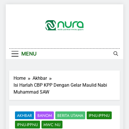
Skip
to
content
MENU
Home
Akhbar
Isi Harlah CBP KPP Dengan Gelar Maulid Nabi
Muhammad SAW
AKHBAR
BANOM
BERITA UTAMA
IPNU-IPPNU
IPNU-IPPNU
MWC NU