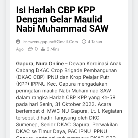
Isi Harlah CBP KPP
Dengan Gelar Maulid
Nabi Muhammad SAW
Ltnmwcnugapura@gmail.com
4 Tahun
0
Ago
2 Mins
Gapura, Nura Online –
Dewan Kordinasi Anak
Cabang DKAC Crop Brigade Pembangunan
(DKAC CBP) IPNU dan Krop Pelajar Putri
(KPP) IPPNU Kec. Gapura mengadakan
peringatan maulid Nabi Muhammad SAW
dalam rangka Harlah CBP KPP yang Ke-58
pada hari Senin, 31 Oktober 2022. Acara
bertempat di MWC NU Gapura, Lt.II. Kegiatan
tersebut dihadiri langsung oleh DKC
Sumenep, Senior DKAC Gapura, Perwakilan
DKAC se Timur Daya, PAC IPNU IPPNU
Gapura, serta seluruh pengurus DKAC CBP