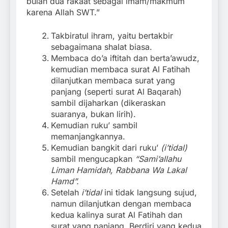
bulan dua rakaat sebagai imam/makmum
karena Allah SWT.”
Takbiratul ihram, yaitu bertakbir
sebagaimana shalat biasa.
Membaca do’a iftitah dan berta’awudz,
kemudian membaca surat Al Fatihah
dilanjutkan membaca surat yang
panjang (seperti surat Al Baqarah)
sambil dijaharkan (dikeraskan
suaranya, bukan lirih).
Kemudian ruku’ sambil
memanjangkannya.
Kemudian bangkit dari ruku’
(i’tidal)
sambil mengucapkan
“Sami’allahu
Liman Hamidah, Rabbana Wa Lakal
Hamd”.
Setelah
i’tidal
ini tidak langsung sujud,
namun dilanjutkan dengan membaca
kedua kalinya surat Al Fatihah dan
surat yang panjang. Berdiri yang kedua