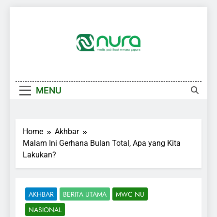
Skip
to
content
MENU
Home
Akhbar
Malam Ini Gerhana Bulan Total, Apa yang Kita
Lakukan?
AKHBAR
BERITA UTAMA
MWC NU
NASIONAL