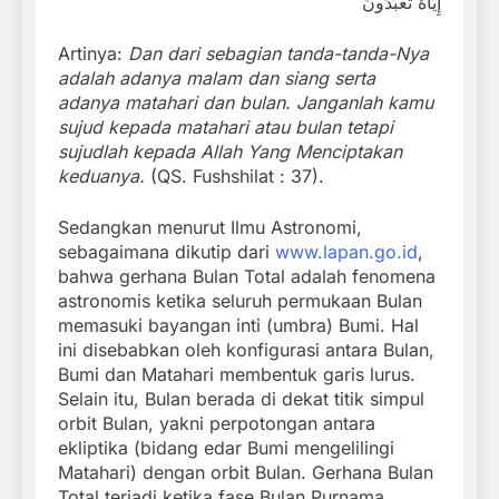
إِيَّاهُ تَعْبُدُونَ
Artinya:
Dan dari sebagian tanda-tanda-Nya
adalah adanya malam dan siang serta
adanya matahari dan bulan. Janganlah kamu
sujud kepada matahari atau bulan tetapi
sujudlah kepada Allah Yang Menciptakan
keduanya.
(QS. Fushshilat : 37).
Sedangkan menurut Ilmu Astronomi,
sebagaimana dikutip dari
www.lapan.go.id
,
bahwa gerhana Bulan Total adalah fenomena
astronomis ketika seluruh permukaan Bulan
memasuki bayangan inti (umbra) Bumi. Hal
ini disebabkan oleh konfigurasi antara Bulan,
Bumi dan Matahari membentuk garis lurus.
Selain itu, Bulan berada di dekat titik simpul
orbit Bulan, yakni perpotongan antara
ekliptika (bidang edar Bumi mengelilingi
Matahari) dengan orbit Bulan. Gerhana Bulan
Total terjadi ketika fase Bulan Purnama.