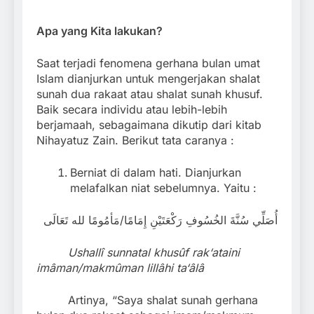
Apa yang Kita lakukan?
Saat terjadi fenomena gerhana bulan umat
Islam dianjurkan untuk mengerjakan shalat
sunah dua rakaat atau shalat sunah khusuf.
Baik secara individu atau lebih-lebih
berjamaah, sebagaimana dikutip dari kitab
Nihayatuz Zain. Berikut tata caranya :
Berniat di dalam hati. Dianjurkan
melafalkan niat sebelumnya. Yaitu :
أُصَلِّي سُنَّةَ الخُسُوفِ رَكْعَتَيْنِ إِمَامًا/مَأمُومًا لله تَعَالَى
Ushallî sunnatal khusûf rak‘ataini
imâman/makmûman lillâhi ta‘âlâ
Artinya, “Saya shalat sunah gerhana