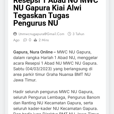
Resepsi 1 Abad NU MWC
NU Gapura Kiai Alwi
Tegaskan Tugas
Pengurus NU
Ltnmwcnugapura@gmail.com
3 Tahun
0
Ago
2 Mins
Gapura, Nura Online –
MWC NU Gapura,
dalam rangka Harlah 1 Abad NU, menggelar
acara Resepsi 1 Abad NU MWC NU Gapura.
Sabtu (04/03/2023) yang berlangsung di
area parkir timur Graha Nuansa BMT NU
Jawa Timur.
Hadir seluruh pengurus MWC NU Gapura,
seluruh Pengurus Lembaga, Pengurus Banom
dan Ranting NU Kecamatan Gapura, serta
seluruh kader-kader NU Kecamatan Gapura.
Dan hadir juga Direktur BMT NU Jawa Timur.