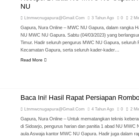
NU
Ltnmwcnugapura@gmail.com
3 Tahun Ago
0
2 Mi
Gapura, Nura Online – MWC NU Gapura, dalam rangka Ha
NU MWC NU Gapura. Sabtu (04/03/2023) yang berlangsun
Timur. Hadir seluruh pengurus MWC NU Gapura, seluru
Kecamatan Gapura, serta seluruh kader-kader…
Read More
Baca Ini! Hasil Rapat Persiapan Romb
Ltnmwcnugapura@gmail.com
4 Tahun Ago
0
2 Mi
Gapura, Nura Online – Untuk mematangkan teknis keber
di Sidoarjo, pengurus harian dan panitia 1 abad NU MWC 
aula Aswaja kantor MWC NU Gapura. Hadir juga dalam rap