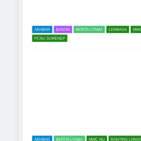
AKHBAR
BANOM
BERITA UTAMA
LEMBAGA
MWC
PCNU SUMENEP
AKHBAR
BERITA UTAMA
MWC NU
RANTING LONG