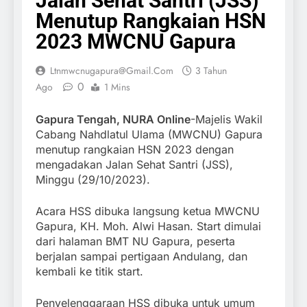
Jalan Sehat Santri (JSS)
Menutup Rangkaian HSN
2023 MWCNU Gapura
Ltnmwcnugapura@gmail.com
3 Tahun
0
Ago
1 Mins
Gapura Tengah, NURA Online
-Majelis Wakil
Cabang Nahdlatul Ulama (MWCNU) Gapura
menutup rangkaian HSN 2023 dengan
mengadakan Jalan Sehat Santri (JSS),
Minggu (29/10/2023).
Acara HSS dibuka langsung ketua MWCNU
Gapura, KH. Moh. Alwi Hasan. Start dimulai
dari halaman BMT NU Gapura, peserta
berjalan sampai pertigaan Andulang, dan
kembali ke titik start.
Penyelenggaraan HSS dibuka untuk umum