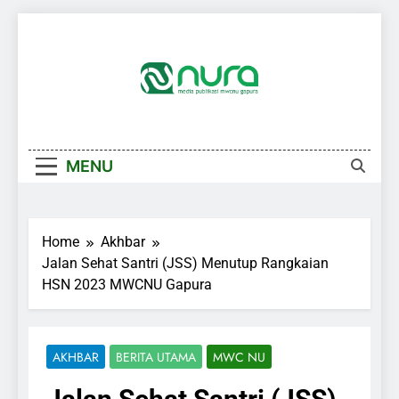
Skip
to
content
MENU
Home
Akhbar
Jalan Sehat Santri (JSS) Menutup Rangkaian
HSN 2023 MWCNU Gapura
AKHBAR
BERITA UTAMA
MWC NU