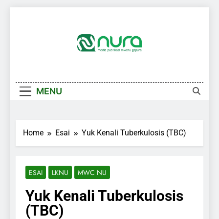
Skip
to
content
MENU
Home
Esai
Yuk Kenali Tuberkulosis (TBC)
ESAI
LKNU
MWC NU
Yuk Kenali Tuberkulosis
(TBC)