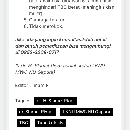
bagi anak usia dibawah 5 tahun untuk
menghindari TBC berat (meningitis dan
milier).
Olahraga teratur.
Tidak merokok.
JIka ada yang ingin konsultasilebih detail
dan butuh pemeriksaan bisa menghubungi
di 0852-3208-0717
*) dr. H. Slamet Riadi adalah ketua LKNU
MWC NU Gapura)
Editor : Imam F
Tagged:
dr. H. Slamet Riadi
dr. Slamet Riyadi
LKNU MWC NU Gapura
TBC
Tuberkulosis