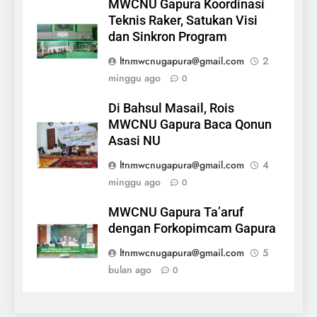
MWCNU Gapura Koordinasi
Teknis Raker, Satukan Visi
dan Sinkron Program
ltnmwcnugapura@gmail.com
2
minggu ago
0
Di Bahsul Masail, Rois
MWCNU Gapura Baca Qonun
Asasi NU
ltnmwcnugapura@gmail.com
4
minggu ago
0
MWCNU Gapura Ta’aruf
dengan Forkopimcam Gapura
ltnmwcnugapura@gmail.com
5
bulan ago
0