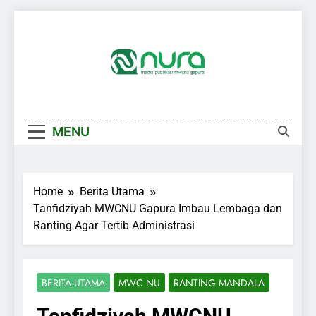
Skip
to
content
MENU
Home
Berita Utama
Tanfidziyah MWCNU Gapura Imbau Lembaga dan
Ranting Agar Tertib Administrasi
BERITA UTAMA
MWC NU
RANTING MANDALA