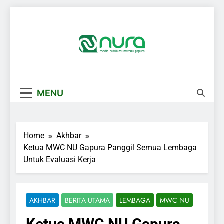
Skip
to
content
MENU
Home
Akhbar
Ketua MWC NU Gapura Panggil Semua Lembaga
Untuk Evaluasi Kerja
AKHBAR
BERITA UTAMA
LEMBAGA
MWC NU