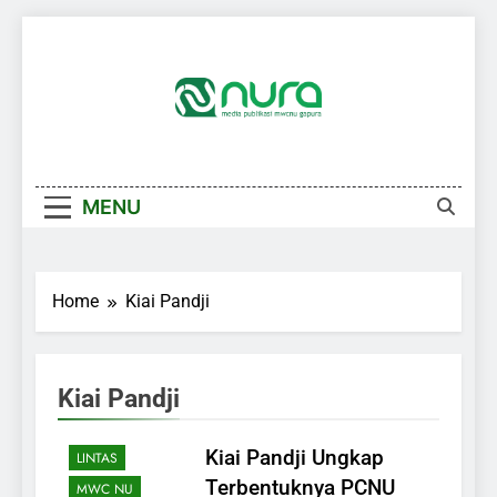
Skip
to
content
MENU
Home
Kiai Pandji
AKHBAR
Kiai Pandji
BERITA
UTAMA
Kiai Pandji Ungkap
LINTAS
Terbentuknya PCNU
MWC NU