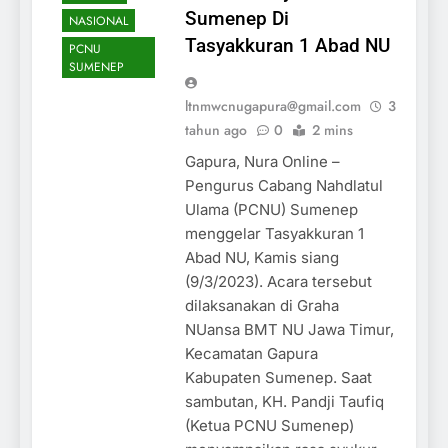
Sumenep Di
NASIONAL
Tasyakkuran 1 Abad NU
PCNU
SUMENEP
ltnmwcnugapura@gmail.com
3
tahun ago
0
2 mins
Gapura, Nura Online –
Pengurus Cabang Nahdlatul
Ulama (PCNU) Sumenep
menggelar Tasyakkuran 1
Abad NU, Kamis siang
(9/3/2023). Acara tersebut
dilaksanakan di Graha
NUansa BMT NU Jawa Timur,
Kecamatan Gapura
Kabupaten Sumenep. Saat
sambutan, KH. Pandji Taufiq
(Ketua PCNU Sumenep)