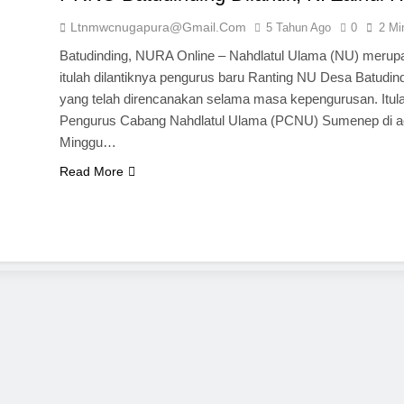
Ltnmwcnugapura@gmail.com
5 Tahun Ago
0
2 Mi
Batudinding, NURA Online – Nahdlatul Ulama (NU) merupak
itulah dilantiknya pengurus baru Ranting NU Desa Batudin
yang telah direncanakan selama masa kepengurusan. Itulah
Pengurus Cabang Nahdlatul Ulama (PCNU) Sumenep di aca
Minggu…
Read More