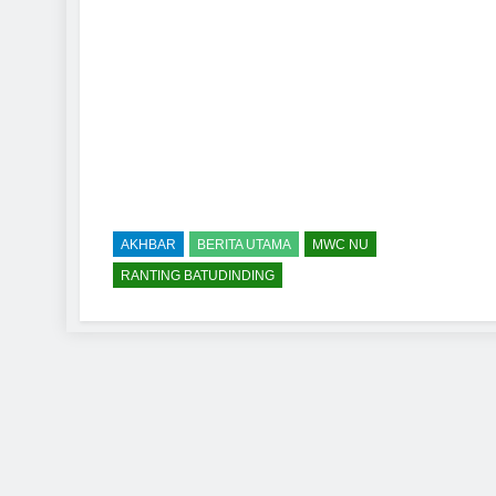
AKHBAR
BERITA UTAMA
MWC NU
RANTING BATUDINDING