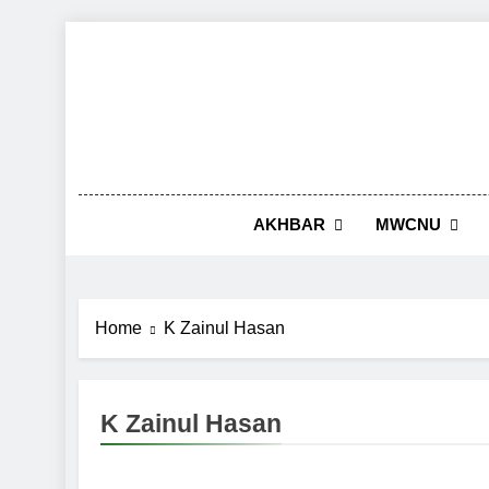
Skip
to
content
AKHBAR
MWCNU
Home
K Zainul Hasan
K Zainul Hasan