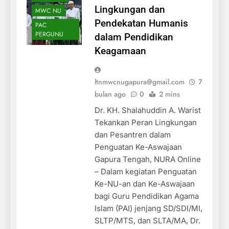
Lingkungan dan
MWC NU
Pendekatan Humanis
PAC
PERGUNU
dalam Pendidikan
Keagamaan
ltnmwcnugapura@gmail.com
7
bulan ago
0
2 mins
Dr. KH. Shalahuddin A. Warist
Tekankan Peran Lingkungan
dan Pesantren dalam
Penguatan Ke-Aswajaan
Gapura Tengah, NURA Online
– Dalam kegiatan Penguatan
Ke-NU-an dan Ke-Aswajaan
bagi Guru Pendidikan Agama
Islam (PAI) jenjang SD/SDI/MI,
SLTP/MTS, dan SLTA/MA, Dr.