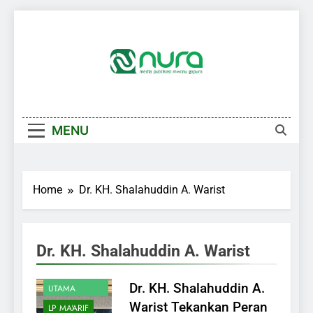
Skip
to
content
MENU
Home
Dr. KH. Shalahuddin A. Warist
Dr. KH. Shalahuddin A. Warist
AKHBAR
BERITA
Dr. KH. Shalahuddin A.
UTAMA
Warist Tekankan Peran
LP MA'ARIF