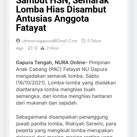
Sambut HSN, Semarak
Lomba Hias Disambut
Antusias Anggota
Fatayat
Ltnmwcnugapura@gmail.com
5 Tahun
0
Ago
2 Mins
Gapura Tengah, NURA Online
– Pimpinan
Anak Cabang (PAC) Fatayat NU Gapura
mengadakan semarak lomba, Sabtu
(16/10/2021). Lomba-lomba yang diadakan
diantaranya lomba menghias buah
semangka, dan lomba menghias hantaran
dari mukenah dan sajadah.
Sebagaimana disampaikan penanggung
jawab panitia lomba, Riskiyah Sarwini, para
peserta yang mengikuti lomba merupakan
delegasi dari masing-masing ranting yang