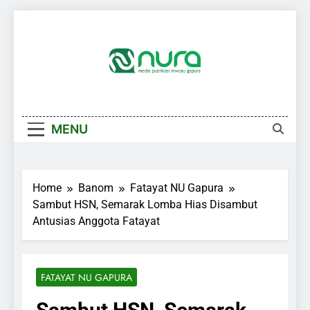
Skip
to
content
MENU
Home
Banom
Fatayat NU Gapura
Sambut HSN, Semarak Lomba Hias Disambut
Antusias Anggota Fatayat
FATAYAT NU GAPURA