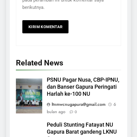
pada peramban ini untuk komentar saya
berikutnya.
Related News
PSNU Pagar Nusa, CBP-IPNU,
dan Banser Gapura Peringati
Harlah ke-100 NU
ltnmwcnugapura@gmail.com
6
bulan ago
0
Peduli Stunting Fatayat NU
Gapura Barat gandeng LKNU