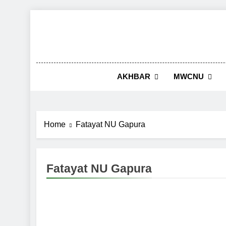
Skip
to
content
AKHBAR
MWCNU
Home
Fatayat NU Gapura
Fatayat NU Gapura