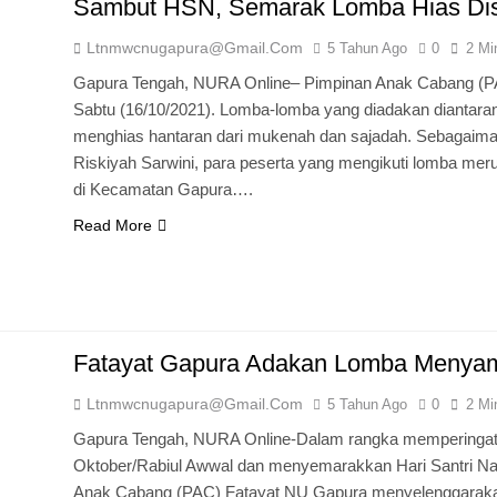
Sambut HSN, Semarak Lomba Hias Dis
Ltnmwcnugapura@gmail.com
5 Tahun Ago
0
2 Mi
Gapura Tengah, NURA Online– Pimpinan Anak Cabang (
Sabtu (16/10/2021). Lomba-lomba yang diadakan diantar
menghias hantaran dari mukenah dan sajadah. Sebagaima
Riskiyah Sarwini, para peserta yang mengikuti lomba mer
di Kecamatan Gapura….
Read More
Fatayat Gapura Adakan Lomba Menya
Ltnmwcnugapura@gmail.com
5 Tahun Ago
0
2 Mi
Gapura Tengah, NURA Online-Dalam rangka memperingati
Oktober/Rabiul Awwal dan menyemarakkan Hari Santri Na
Anak Cabang (PAC) Fatayat NU Gapura menyelenggarak