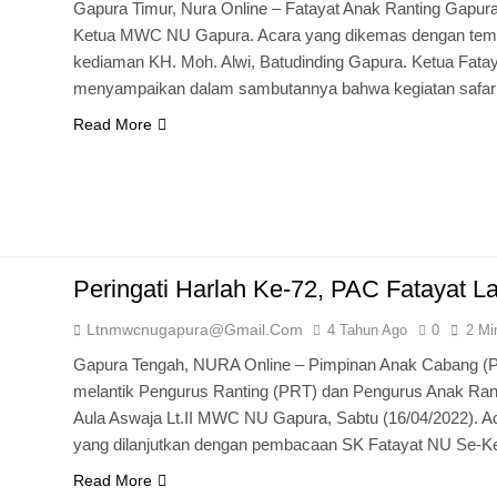
Gapura Timur, Nura Online – Fatayat Anak Ranting Gapura
Ketua MWC NU Gapura. Acara yang dikemas dengan tema Sa
kediaman KH. Moh. Alwi, Batudinding Gapura. Ketua Fatay
menyampaikan dalam sambutannya bahwa kegiatan safari
Read More
Peringati Harlah Ke-72, PAC Fatayat 
Ltnmwcnugapura@gmail.com
4 Tahun Ago
0
2 Mi
Gapura Tengah, NURA Online – Pimpinan Anak Cabang (P
melantik Pengurus Ranting (PRT) dan Pengurus Anak Ran
Aula Aswaja Lt.II MWC NU Gapura, Sabtu (16/04/2022). A
yang dilanjutkan dengan pembacaan SK Fatayat NU Se-
Read More