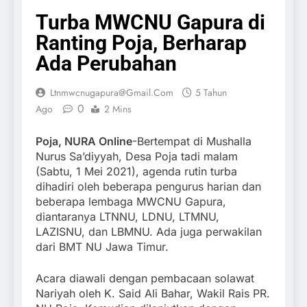
Turba MWCNU Gapura di
Ranting Poja, Berharap
Ada Perubahan
Ltnmwcnugapura@gmail.com
5 Tahun
0
Ago
2 Mins
Poja, NURA Online
-Bertempat di Mushalla
Nurus Sa’diyyah, Desa Poja tadi malam
(Sabtu, 1 Mei 2021), agenda rutin turba
dihadiri oleh beberapa pengurus harian dan
beberapa lembaga MWCNU Gapura,
diantaranya LTNNU, LDNU, LTMNU,
LAZISNU, dan LBMNU. Ada juga perwakilan
dari BMT NU Jawa Timur.
Acara diawali dengan pembacaan solawat
Nariyah oleh K. Said Ali Bahar, Wakil Rais PR.