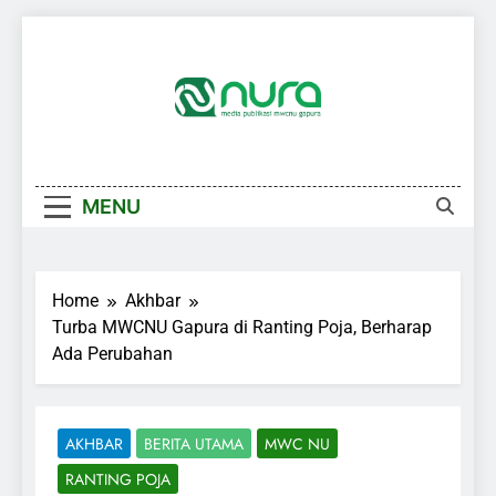
Skip
to
content
MENU
Home
Akhbar
Turba MWCNU Gapura di Ranting Poja, Berharap
Ada Perubahan
AKHBAR
BERITA UTAMA
MWC NU
RANTING POJA