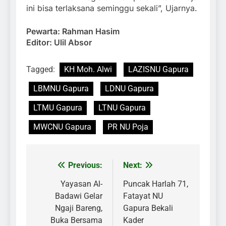
ini bisa terlaksana seminggu sekali”, Ujarnya.
Pewarta: Rahman Hasim
Editor: Ulil Absor
Tagged:
KH Moh. Alwi
LAZISNU Gapura
LBMNU Gapura
LDNU Gapura
LTMU Gapura
LTNU Gapura
MWCNU Gapura
PR NU Poja
Previous:
Next:
Navigasi
pos
Yayasan Al-
Puncak Harlah 71,
Badawi Gelar
Fatayat NU
Ngaji Bareng,
Gapura Bekali
Buka Bersama
Kader