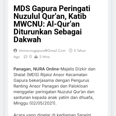
MDS Gapura Peringati
Nuzulul Qur’an, Katib
MWCNU: Al-Qur’an
Diturunkan Sebagai
Dakwah
Ltnmwcnugapura@gmail.com
5 Tahun
0
Ago
2 Mins
Panagan, NURA Online
-Majelis Dizkir dan
Shalat (MDS) Rijalul Ansor Kecamatan
Gapura bekerjasama dengan Pengurus
Ranting Ansor Panagan dan Palokloan
menggelar peringatan Nuzulul Qur’an dan
santunan kepada anak yatim dan dhuafa,
Minggu (02/05/2021).
Acara yang digelar di kediaman Sarwini,