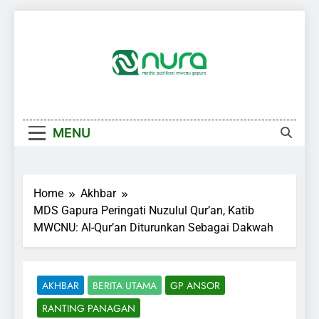
Skip
to
content
MENU
Home
Akhbar
MDS Gapura Peringati Nuzulul Qur’an, Katib
MWCNU: Al-Qur’an Diturunkan Sebagai Dakwah
AKHBAR
BERITA UTAMA
GP ANSOR
RANTING PANAGAN