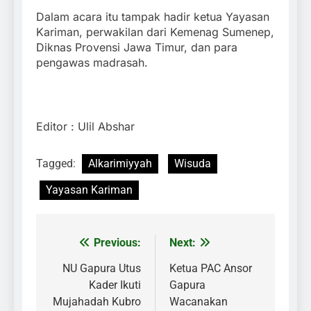
Dalam acara itu tampak hadir ketua Yayasan
Kariman, perwakilan dari Kemenag Sumenep,
Diknas Provensi Jawa Timur, dan para
pengawas madrasah.
Editor : Ulil Abshar
Tagged:
Alkarimiyyah
Wisuda
Yayasan Kariman
Previous:
Next:
Navigasi
pos
NU Gapura Utus
Ketua PAC Ansor
Kader Ikuti
Gapura
Mujahadah Kubro
Wacanakan