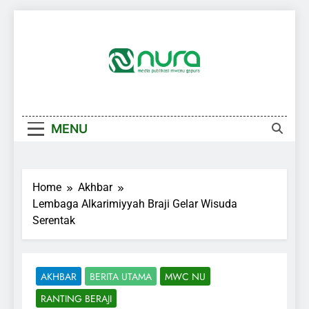
Skip
to
content
MENU
Home
Akhbar
Lembaga Alkarimiyyah Braji Gelar Wisuda
Serentak
AKHBAR
BERITA UTAMA
MWC NU
RANTING BERAJI