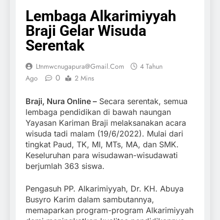
Lembaga Alkarimiyyah
Braji Gelar Wisuda
Serentak
Ltnmwcnugapura@gmail.com
4 Tahun
0
Ago
2 Mins
Braji, Nura Online –
Secara serentak, semua
lembaga pendidikan di bawah naungan
Yayasan Kariman Braji melaksanakan acara
wisuda tadi malam (19/6/2022). Mulai dari
tingkat Paud, TK, MI, MTs, MA, dan SMK.
Keseluruhan para wisudawan-wisudawati
berjumlah 363 siswa.
Pengasuh PP. Alkarimiyyah, Dr. KH. Abuya
Busyro Karim dalam sambutannya,
memaparkan program-program Alkarimiyyah