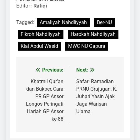
Editor:
Rafiqi
Tagged:
Amaliyah Nahdliyyah
Ber-NU
Fikroh Nahdliyyah
Harokah Nahdliyyah
Kiai Abdul Wasid
MWC NU Gapura
Previous:
Next:
Navigasi
pos
Khatmil Qur’an
Safari Ramadlan
dan Bukber, Cara
PRNU Grujugan, K.
PR GP Ansor
Juhari Yasin Ajak
Longos Peringati
Jaga Warisan
Harlah GP Ansor
Ulama
ke-88