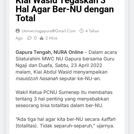
Kiai Wasid Tegaskan 3
Hal Agar Ber-NU dengan
Total
Ltnmwcnugapura@gmail.com
4 Tahun
0
Ago
2 Mins
Gapura Tengah, NURA Online
– Dalam acara
Silaturahim MWC NU Gapura bersama Guru
Ngaji dan Duafa, Sabtu, 23 April 2022
malam, Kiai Abdul Wasid menyampaikan
mauidzoh hasanah
seputar ke-NU-an.
Wakil Ketua PCNU Sumenep itu membahas
tentang 3 hal penting yang menyebabkan
seseorang bisa totalitas dalam ber-NU.
“Ada tiga hal agar kita ber-NU secara
kaffah
(totalitas). Tidak separuh-separuh,” ujarnya.