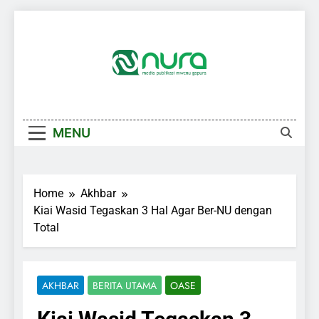
Skip
to
content
MENU
Home
Akhbar
Kiai Wasid Tegaskan 3 Hal Agar Ber-NU dengan
Total
AKHBAR
BERITA UTAMA
OASE