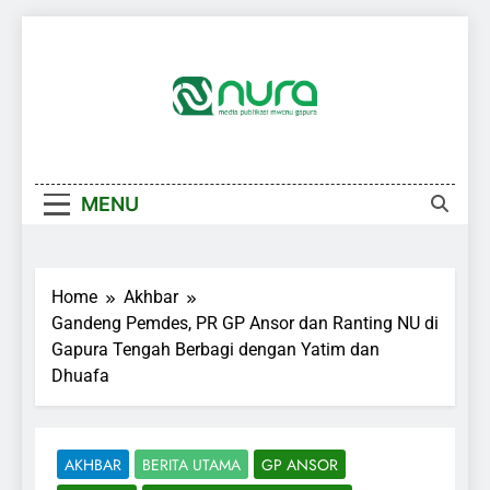
Skip
to
content
MENU
Home
Akhbar
Gandeng Pemdes, PR GP Ansor dan Ranting NU di
Gapura Tengah Berbagi dengan Yatim dan
Dhuafa
AKHBAR
BERITA UTAMA
GP ANSOR