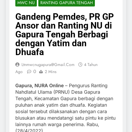
MWC NU
RANTING GAPURA TENGAH
Gandeng Pemdes, PR GP
Ansor dan Ranting NU di
Gapura Tengah Berbagi
dengan Yatim dan
Dhuafa
Ltnmwcnugapura@gmail.com
4 Tahun
0
Ago
2 Mins
Gapura, NURA Online
– Pengurus Ranting
Nahdlatul Ulama (PRNU) Desa Gapura
Tengah, Kecamatan Gapura berbagi dengan
puluhan anak yatim dan dhuafa. Kegiatan
sosial tersebut dilaksanakan dengan cara
blusukan atau mendatangi satu pintu ke pintu
lainnya rumah warga penerima. Rabu,
(28/4/2022).