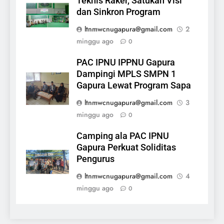
Teknis Raker, Satukan Visi
dan Sinkron Program
ltnmwcnugapura@gmail.com
2
minggu ago
0
PAC IPNU IPPNU Gapura
Dampingi MPLS SMPN 1
Gapura Lewat Program Sapa
ltnmwcnugapura@gmail.com
3
minggu ago
0
Camping ala PAC IPNU
Gapura Perkuat Soliditas
Pengurus
ltnmwcnugapura@gmail.com
4
minggu ago
0