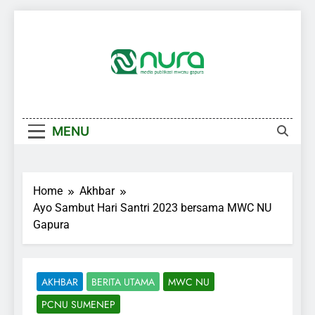
Skip
to
content
MENU
Home
Akhbar
Ayo Sambut Hari Santri 2023 bersama MWC NU
Gapura
AKHBAR
BERITA UTAMA
MWC NU
PCNU SUMENEP