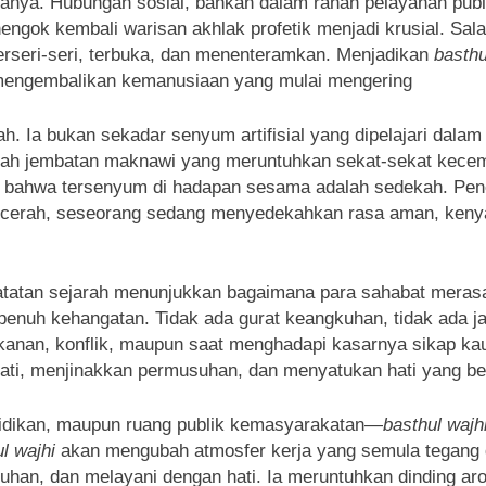
iwanya. Hubungan sosial, bahkan dalam ranah pelayanan publ
engok kembali warisan akhlak profetik menjadi krusial. Sala
rseri-seri, terbuka, dan menenteramkan. Menjadikan
basthu
k mengembalikan kemanusiaan yang mulai mengering
 Ia bukan sekadar senyum artifisial yang dipelajari dalam
lah jembatan maknawi yang meruntuhkan sekat-sekat kecem
n bahwa tersenyum di hadapan sesama adalah sedekah. Pen
ng cerah, seseorang sedang menyedekahkan rasa aman, ken
 Catatan sejarah menunjukkan bagaimana para sahabat meras
enuh kehangatan. Tidak ada gurat keangkuhan, tidak ada jar
ekanan, konflik, maupun saat menghadapi kasarnya sikap ka
hati, menjinakkan permusuhan, dan menyatukan hati yang be
ndidikan, maupun ruang publik kemasyarakatan—
basthul wajh
l wajhi
akan mengubah atmosfer kerja yang semula tegang da
uhan, dan melayani dengan hati. Ia meruntuhkan dinding ar