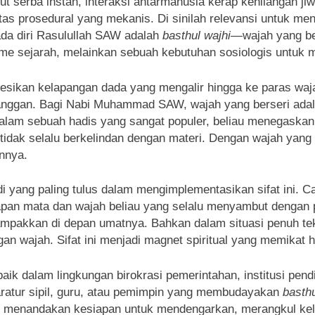
ut serba instan, interaksi antarmanusia kerap kehilangan j
atas prosedural yang mekanis. Di sinilah relevansi untuk men
da diri Rasulullah SAW adalah
basthul wajhi
—wajah yang be
sme sejarah, melainkan sebuah kebutuhan sosiologis untu
ikan kelapangan dada yang mengalir hingga ke paras wajah.
langgan. Bagi Nabi Muhammad SAW, wajah yang berseri ada
Dalam sebuah hadis yang sangat populer, beliau menegaska
tidak selalu berkelindan dengan materi. Dengan wajah ya
annya.
i yang paling tulus dalam mengimplementasikan sifat ini.
tapan mata dan wajah beliau yang selalu menyambut dengan p
itampakkan di depan umatnya. Bahkan dalam situasi penuh t
 wajah. Sifat ini menjadi magnet spiritual yang memikat 
aik dalam lingkungan birokrasi pemerintahan, institusi pe
aratur sipil, guru, atau pemimpin yang membudayakan
basthu
eri menandakan kesiapan untuk mendengarkan, merangkul kel