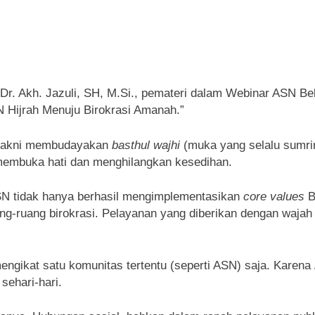
 Akh. Jazuli, SH, M.Si., pemateri dalam Webinar ASN Bela
 Hijrah Menuju Birokrasi Amanah.”
, yakni membudayakan
basthul wajhi
(muka yang selalu sumrin
membuka hati dan menghilangkan kesedihan.
ASN tidak hanya berhasil mengimplementasikan
core values
B
ang-ruang birokrasi. Pelayanan yang diberikan dengan wajah 
engikat satu komunitas tertentu (seperti ASN) saja. Karena
sehari-hari.