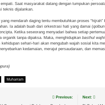
mpati. Saat masyarakat datang dengan tumpukan persoalan
 teknis dijalankan.
 yang mendarah daging tentu membutuhkan proses “hijrah” ba
han. Ia adalah buah dari orkestrasi hati yang damai (
qolbun
encipta. Ketika seseorang menyadari bahwa setiap pertemu
 organik tanpa dipaksa. Maka, menghidupkan
basthul wajhi
kehidupan sehari-hari akan mengubah wajah sosial kita men
: menyebarkan kedamaian, merajut persaudaraan, dan memas
apura)
Muharram
Previous:
Next: