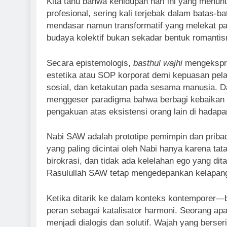
Kita tahu bahwa kehidupan hari ini yang menunt
profesional, sering kali terjebak dalam batas-b
mendasar namun transformatif yang melekat pa
budaya kolektif bukan sekadar bentuk romanti
Secara epistemologis,
basthul wajhi
mengekspres
estetika atau SOP korporat demi kepuasan pe
sosial, dan ketakutan pada sesama manusia. 
menggeser paradigma bahwa berbagi kebaikan 
pengakuan atas eksistensi orang lain di hadap
Nabi SAW adalah prototipe pemimpin dan pribad
yang paling dicintai oleh Nabi hanya karena ta
birokrasi, dan tidak ada kelelahan ego yang d
Rasulullah SAW tetap mengedepankan kelapangan
Ketika ditarik ke dalam konteks kontemporer—b
peran sebagai katalisator harmoni. Seorang ap
menjadi dialogis dan solutif. Wajah yang bers