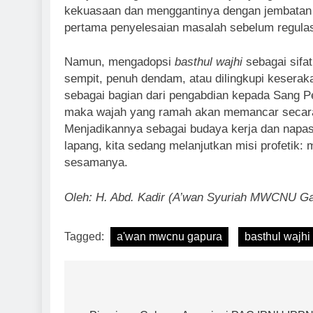
kekuasaan dan menggantinya dengan jembatan e
pertama penyelesaian masalah sebelum regulasi
Namun, mengadopsi
basthul wajhi
sebagai sifat
sempit, penuh dendam, atau dilingkupi keseraka
sebagai bagian dari pengabdian kepada Sang P
maka wajah yang ramah akan memancar secara
Menjadikannya sebagai budaya kerja dan napas 
lapang, kita sedang melanjutkan misi profetik
sesamanya.
Oleh: H. Abd. Kadir (A’wan Syuriah MWCNU G
Tagged:
a'wan mwcnu gapura
basthul wajhi
Navigasi