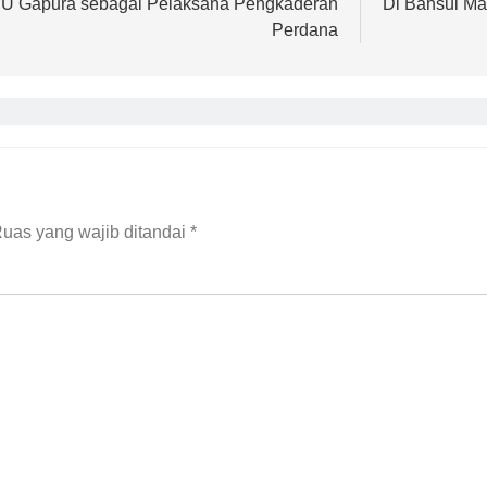
U Gapura sebagai Pelaksana Pengkaderan
Di Bahsul M
Perdana
uas yang wajib ditandai
*