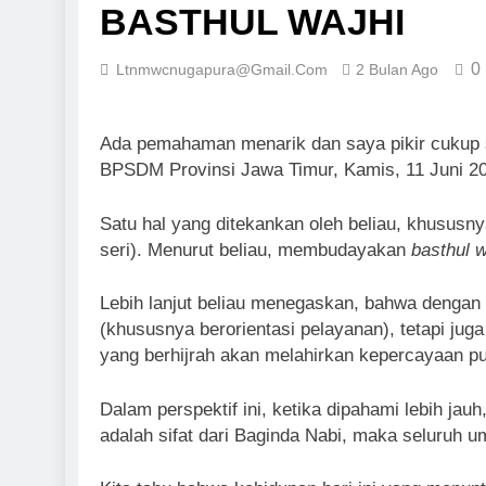
BASTHUL WAJHI
0
Ltnmwcnugapura@gmail.com
2 Bulan Ago
Ada pemahaman menarik dan saya pikir cukup s
BPSDM Provinsi Jawa Timur, Kamis, 11 Juni 20
Satu hal yang ditekankan oleh beliau, khusus
seri). Menurut beliau, membudayakan
basthul w
Lebih lanjut beliau menegaskan, bahwa denga
(khususnya berorientasi pelayanan), tetapi juga
yang berhijrah akan melahirkan kepercayaan p
Dalam perspektif ini, ketika dipahami lebih j
adalah sifat dari Baginda Nabi, maka seluruh 