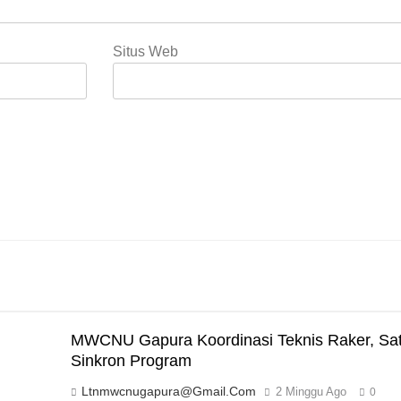
Situs Web
MWCNU Gapura Koordinasi Teknis Raker, Sat
Sinkron Program
Ltnmwcnugapura@gmail.com
2 Minggu Ago
0