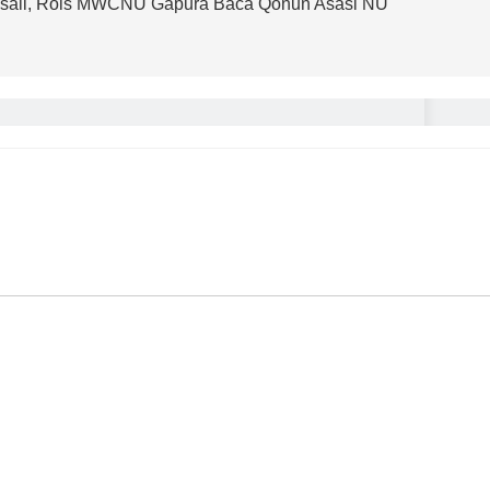
asail, Rois MWCNU Gapura Baca Qonun Asasi NU