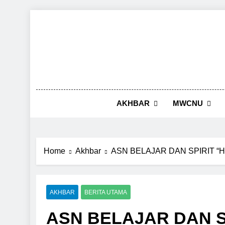
Skip
to
content
AKHBAR
MWCNU
Home
Akhbar
ASN BELAJAR DAN SPIRIT 
AKHBAR
BERITA UTAMA
ASN BELAJAR DAN 