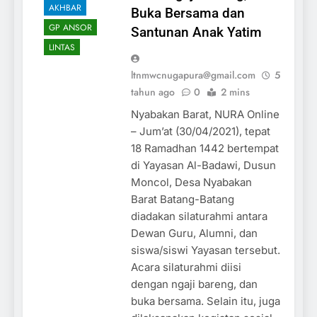
AKHBAR
Buka Bersama dan
GP ANSOR
Santunan Anak Yatim
LINTAS
ltnmwcnugapura@gmail.com
5
tahun ago
0
2 mins
Nyabakan Barat, NURA Online
– Jum’at (30/04/2021), tepat
18 Ramadhan 1442 bertempat
di Yayasan Al-Badawi, Dusun
Moncol, Desa Nyabakan
Barat Batang-Batang
diadakan silaturahmi antara
Dewan Guru, Alumni, dan
siswa/siswi Yayasan tersebut.
Acara silaturahmi diisi
dengan ngaji bareng, dan
buka bersama. Selain itu, juga