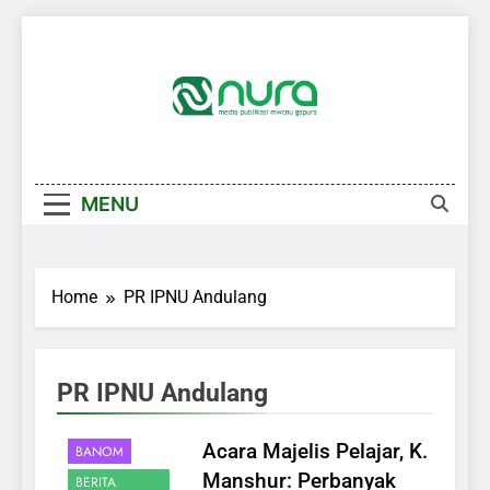
Skip
to
content
MENU
Home
PR IPNU Andulang
PR IPNU Andulang
AKHBAR
Acara Majelis Pelajar, K.
BANOM
Manshur: Perbanyak
BERITA