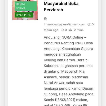
Masyarakat Suka
BERITA
UTAMA
Berziarah
IPNU-IPPNU
ltnmwcnugapura@gmail.com
5
tahun ago
0
2 mins
Andulang, NURA Online –
Pengurus Ranting IPNU Desa
Andulang, Kecamatan Gapura
menggelar Istighatsah
Keliling dan Bersih-Bersih
Kuburan. Istighatsah pertama
di gelar di Maqbaroh Kiai
Asmawi, pendiri Madrasah
Nurul Anwar, salah satu
lembaga pendidikan di Dusun
Gunong, Desa Andulang pada
Kamis (18/03/2021) malam,
pukul 19.30 WIB. Ketua PR