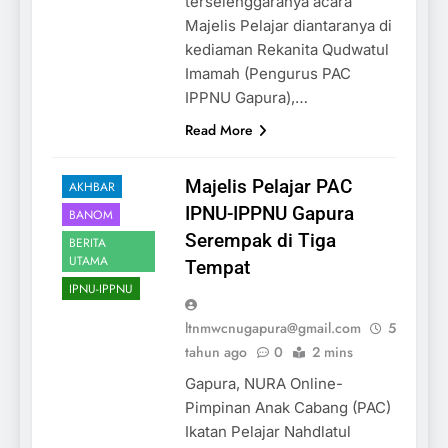
terselenggaranya acara
Majelis Pelajar diantaranya di
kediaman Rekanita Qudwatul
Imamah (Pengurus PAC
IPPNU Gapura),…
Read More
Majelis Pelajar PAC
AKHBAR
IPNU-IPPNU Gapura
BANOM
Serempak di Tiga
BERITA
UTAMA
Tempat
IPNU-IPPNU
ltnmwcnugapura@gmail.com
5
tahun ago
0
2 mins
Gapura, NURA Online-
Pimpinan Anak Cabang (PAC)
Ikatan Pelajar Nahdlatul