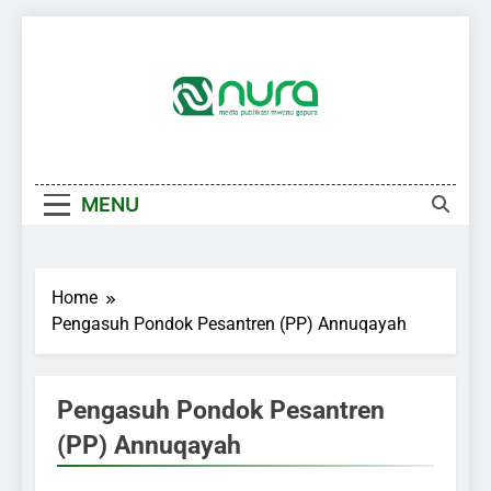
Skip
to
content
MENU
Home
Pengasuh Pondok Pesantren (PP) Annuqayah
Pengasuh Pondok Pesantren
(PP) Annuqayah