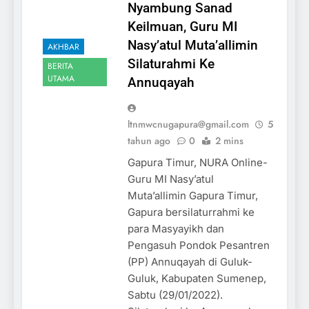
Nyambung Sanad
Keilmuan, Guru MI
Nasy’atul Muta’allimin
AKHBAR
Silaturahmi Ke
BERITA
UTAMA
Annuqayah
ltnmwcnugapura@gmail.com
5
tahun ago
0
2 mins
Gapura Timur, NURA Online-
Guru MI Nasy’atul
Muta’allimin Gapura Timur,
Gapura bersilaturrahmi ke
para Masyayikh dan
Pengasuh Pondok Pesantren
(PP) Annuqayah di Guluk-
Guluk, Kabupaten Sumenep,
Sabtu (29/01/2022).