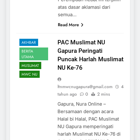
atas dasar aklamasi dari
semua…
Read More
PAC Muslimat NU
AKHBAR
Gapura Peringati
BERITA
UTAMA
Puncak Harlah Muslimat
MUSLIMAT
NU Ke-76
MWC NU
ltnmwcnugapura@gmail.com
4
tahun ago
0
2 mins
Gapura, Nura Online –
Bersamaan dengan acara
Halal bi Halal, PAC Muslimat
NU Gapura memperingati
harlah Muslimat NU Ke-76 di