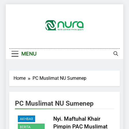
Skip
to
content
MENU
Home
PC Muslimat NU Sumenep
PC Muslimat NU Sumenep
Nyi. Maftuhal Khair
AKHBAR
Pimpin PAC Muslimat
BERITA