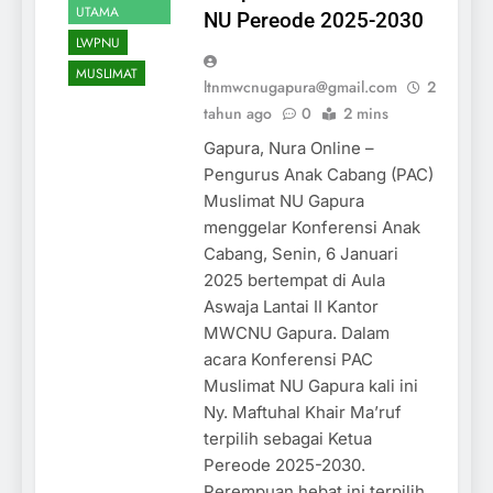
UTAMA
NU Pereode 2025-2030
LWPNU
MUSLIMAT
ltnmwcnugapura@gmail.com
2
tahun ago
0
2 mins
Gapura, Nura Online –
Pengurus Anak Cabang (PAC)
Muslimat NU Gapura
menggelar Konferensi Anak
Cabang, Senin, 6 Januari
2025 bertempat di Aula
Aswaja Lantai II Kantor
MWCNU Gapura. Dalam
acara Konferensi PAC
Muslimat NU Gapura kali ini
Ny. Maftuhal Khair Ma’ruf
terpilih sebagai Ketua
Pereode 2025-2030.
Perempuan hebat ini terpilih