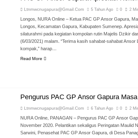
Ltnmwcnugapura@gmail.com
5 Tahun Ago
0
2 Mi
Longos, NURA Online – Ketua PAC GP Ansor Gapura, Ma
Longos, Kecamatan Gapura, Kabupaten Sumenep. Apresia
silaturahmi pada kegiatan kompolan rutin Majelis Dzikir d
(6/03/2021) malam. “Terima kasih sahabat-sahabat Anso
kompak,” harap…
Read More
Pengurus PAC GP Ansor Gapura Masa 
Ltnmwcnugapura@gmail.com
6 Tahun Ago
0
2 Mi
NURA Online, PANAGAN – Pengurus PAC GP Ansor Gapura 
November 2020. Pelantikan sekaligus Peringatan Maulid
Sarwini, Penasehat PAC GP Ansor Gapura, di Desa Panag