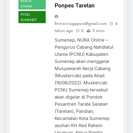
BERITA
Ponpes Taretan
UTAMA
PCNU
SUMENEP
ltnmwcnugapura@gmail.com
4
tahun ago
0
2 mins
Sumenep, NURA Online –
Pengurus Cabang Nahdlatul
Ulama (PCNU) Kabupaten
Sumenep akan menggelar
Musyawarah Kerja Cabang
(Muskercab) pada Ahad
(19/06/2022). Muskercab
PCNU Sumenep tersebut
akan digelar di Pondok
Pesantren Tarate Selatan
(Taretan), Pandian,
Kecamatan Kota Sumenep
asuhan KH Abd Rahem
Usymuni. Ketua Panitia