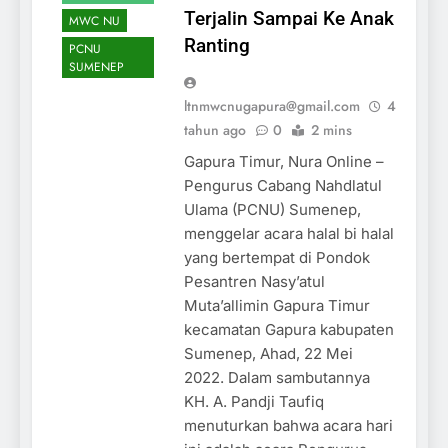
Terjalin Sampai Ke Anak
MWC NU
Ranting
PCNU
SUMENEP
ltnmwcnugapura@gmail.com
4
tahun ago
0
2 mins
Gapura Timur, Nura Online –
Pengurus Cabang Nahdlatul
Ulama (PCNU) Sumenep,
menggelar acara halal bi halal
yang bertempat di Pondok
Pesantren Nasy’atul
Muta’allimin Gapura Timur
kecamatan Gapura kabupaten
Sumenep, Ahad, 22 Mei
2022. Dalam sambutannya
KH. A. Pandji Taufiq
menuturkan bahwa acara hari