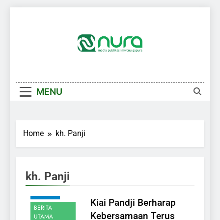
Skip
to
content
MENU
Home
kh. Panji
kh. Panji
AKHBAR
Kiai Pandji Berharap
BERITA
Kebersamaan Terus
UTAMA