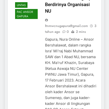
Berdirinya Organisasi
LINTAS
NU
PAC ANSOR
GAPURA
ltnmwcnugapura@gmail.com
3
tahun ago
0
2 mins
Gapura, Nura Online – Ansor
Bershalawat, dalam rangka
Isra’ Mi’raj Nabi Muhammad
SAW dan 1 Abad NU, bersama
KH. Ma’ruf Khazin, Surabaya
(Ketua Aswaja NU Center
PWNU Jawa Timur), Gapura,
17 Februari 2023. Acara
Ansor Bershalawat ini dihadiri
oleh kader Ansor se
Sumenep, dan juga kader-
kader Ansor di lingkungan