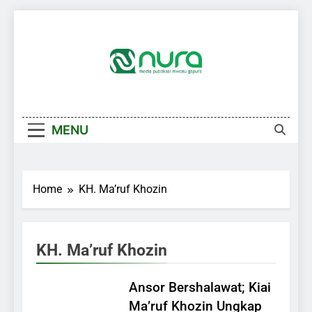
Skip
to
content
MENU
Home
KH. Ma’ruf Khozin
KH. Ma’ruf Khozin
Ansor Bershalawat; Kiai
Ma’ruf Khozin Ungkap