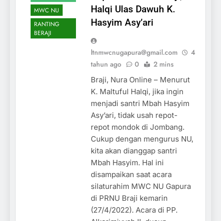
Halqi Ulas Dawuh K.
MWC NU
Hasyim Asy’ari
RANTING
BERAJI
ltnmwcnugapura@gmail.com
4
tahun ago
0
2 mins
Braji, Nura Online – Menurut
K. Maltuful Halqi, jika ingin
menjadi santri Mbah Hasyim
Asy’ari, tidak usah repot-
repot mondok di Jombang.
Cukup dengan mengurus NU,
kita akan dianggap santri
Mbah Hasyim. Hal ini
disampaikan saat acara
silaturahim MWC NU Gapura
di PRNU Braji kemarin
(27/4/2022). Acara di PP.