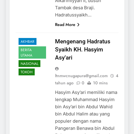
Alkarimiyyah II, dusun
Tambak desa Braji.
Hadratussyaikh…
Read More
Mengenang Hadratus
AKHBAR
Syaikh KH. Hasyim
BERITA
UTAMA
Asy’ari
NASIONAL
TOKOH
ltnmwcnugapura@gmail.com
4
tahun ago
0
10 mins
Hasyim Asy’ari memiliki nama
lengkap Muhammad Hasyim
bin Asy’ari bin Abdul Wahid
bin Abdul Halim atau yang
populer dengan nama
Pangeran Benawa bin Abdul