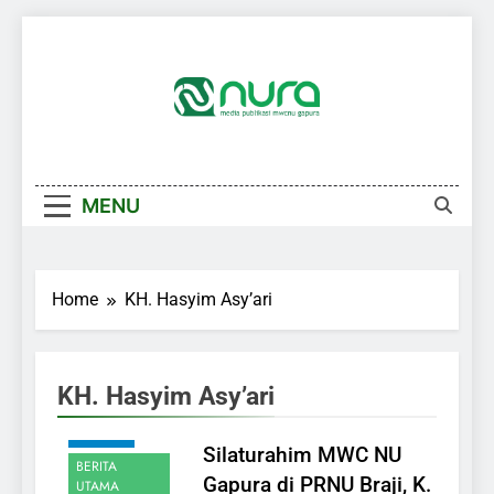
Skip
to
content
MENU
Home
KH. Hasyim Asy’ari
KH. Hasyim Asy’ari
AKHBAR
Silaturahim MWC NU
BERITA
Gapura di PRNU Braji, K.
UTAMA