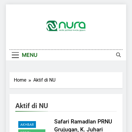
Skip
to
content
MENU
Home
Aktif di NU
Aktif di NU
Safari Ramadlan PRNU
AKHBAR
Grujugan, K. Juhari