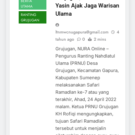
BERITA
Yasin Ajak Jaga Warisan
UTAMA
Ulama
RANTING
GRUJUGAN
ltnmwcnugapura@gmail.com
4
tahun ago
0
2 mins
Grujugan, NURA Online –
Pengurus Ranting Nahdlatul
Ulama (PRNU) Desa
Grujugan, Kecamatan Gapura,
Kabupaten Sumenep
melaksanakan Safari
Ramadlan ke-7 atau yang
terakhir, Ahad, 24 April 2022
malam. Ketua PRNU Grujugan
KH Rofiqi mengungkapkan,
tujuan Safari Ramadlan
tersebut untuk menjalin